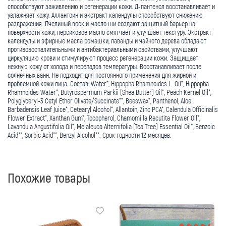
способствуют заживлению и регенерации кожи. Д-пантенол восстанавливает и
увлажняет кожу. Аллантоин и экстракт календулы способствуют снижению
раздражения. Пчелиный воск и масло ши создают защитный барьер на
поверхности кожи, персиковое масло смягчает и улучшает текстуру. Экстракт
календулы и эфирные масла ромашки, лаванды и чайного дерева обладают
противовоспалительными и антибактериальными свойствами, улучшают
циркуляцию крови и стимулируют процесс регенерации кожи. Защищает
нежную кожу от холода и перепадов температуры. Восстанавливает после
солнечных ванн. Не подходит для постоянного применения для жирной и
проблемной кожи лица. Состав: Water*, Нippopha Rhamnoides L. Oil*, Нippopha
Rhamnoides Water*, Butyrospermum Parkii (Shea Butter) Oil*, Peach Kernel Oil*,
Polyglyceryl-3 Cetyl Ether Olivate/Succinate**, Beeswax*, Panthenol, Aloe
Barbadensis Leaf Juice*, Cetearyl Alcohol*, Allantoin, Zinc PCA*, Calendula Officinalis
Flower Extract*, Xanthan Gum*, Tocopherol, Chamomilla Recutita Flower Oil*,
Lavandula Angustifolia Oil*, Melaleuca Alternifolia (Tea Tree) Essential Oil*, Benzoic
Acid**, Sorbic Acid**, Benzyl Alcohol**. Срок годности 12 месяцев.
Похожие товары