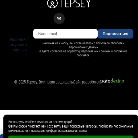
Подписаться
Рассылка о
Нажимая на кнопку, вы соглашаетесь с
политикой обработки
вкусном и
персональных данных
полезном
и даете согласие на
обработку персональных данных и получение
рассылок
.
© 2025 Tepsey. Все права защищены
Сайт разработан
Магазин
🛍️
Товар добавлен в корзину ✓
Используем cookie и технологии рекомендаций
Файлы
cookie
помогают нам сохранять ваши поисковые запросы, подбирать персональные
рекомендации и повышать комфорт использования сайта.