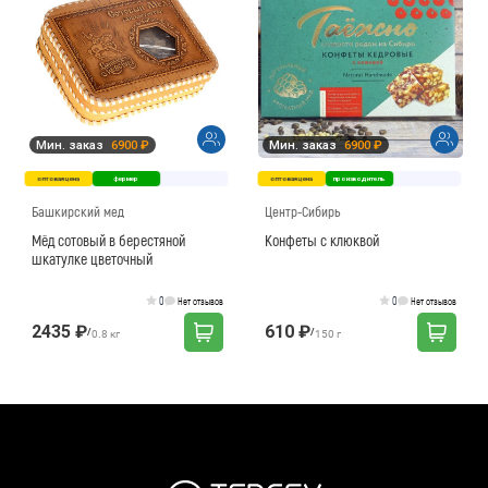
Мин. заказ
6900 ₽
Мин. заказ
6900 ₽
оптовая цена
фермер
оптовая цена
производитель
Башкирский мед
Центр-Сибирь
Мёд сотовый в берестяной
Конфеты с клюквой
шкатулке цветочный
0
0
Нет отзывов
Нет отзывов
2435 ₽
610 ₽
/
/
0.8 кг
150 г