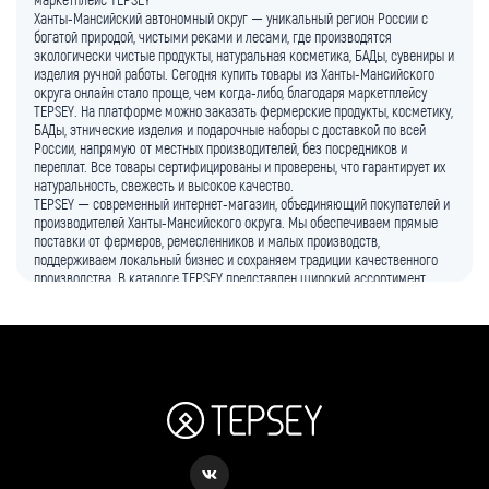
Ханты-Мансийский автономный округ — уникальный регион России с
богатой природой, чистыми реками и лесами, где производятся
экологически чистые продукты, натуральная косметика, БАДы, сувениры и
изделия ручной работы. Сегодня купить товары из Ханты-Мансийского
округа онлайн стало проще, чем когда-либо, благодаря маркетплейсу
TEPSEY. На платформе можно заказать фермерские продукты, косметику,
БАДы, этнические изделия и подарочные наборы с доставкой по всей
России, напрямую от местных производителей, без посредников и
переплат. Все товары сертифицированы и проверены, что гарантирует их
натуральность, свежесть и высокое качество.
TEPSEY — современный интернет-магазин, объединяющий покупателей и
производителей Ханты-Мансийского округа. Мы обеспечиваем прямые
поставки от фермеров, ремесленников и малых производств,
поддерживаем локальный бизнес и сохраняем традиции качественного
производства. В каталоге TEPSEY представлен широкий ассортимент
товаров: фермерские продукты, натуральная косметика, БАДы, этнические
изделия, сувениры и подарочные наборы. Перейти в каталог и выбрать
нужные товары можно по ссылке
https://tepsey.com/katalog
.
Фермерские продукты региона известны своей свежестью,
натуральностью и экологической чистотой. В каталоге TEPSEY
представлены мёд, кедровые орехи, ягодные сборы, дикоросы, свежие
молочные продукты, мясо, травяные сборы, фиточаи, варенья, джемы и
сушёные грибы. Все продукты поступают напрямую от производителей и
имеют сертификаты качества. Купить фермерские продукты онлайн
просто: выберите товар, оформите заказ и получите доставку в любой
регион России.