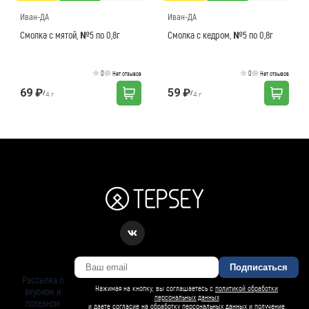
Иван-ДА
Иван-ДА
Смолка с мятой, №5 по 0,8г
Смолка с кедром, №5 по 0,8г
0
0
Нет отзывов
Нет отзывов
69 ₽
59 ₽
/
/
4 г
4 г
Подписаться
Рассылка о
Нажимая на кнопку, вы соглашаетесь с
политикой обработки
вкусном и
персональных данных
полезном
и даете согласие на
обработку персональных данных и получение