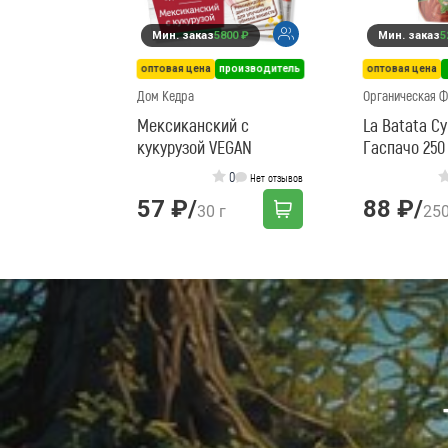
Мин. заказ
5800 ₽
Мин. заказ
5
оптовая цена
производитель
оптовая цена
Дом Кедра
Органическая 
Мексиканский с
La Batata С
кукурузой VEGAN
Гаспачо 250
0
Нет отзывов
57 ₽
/
88 ₽
/
30 г
250