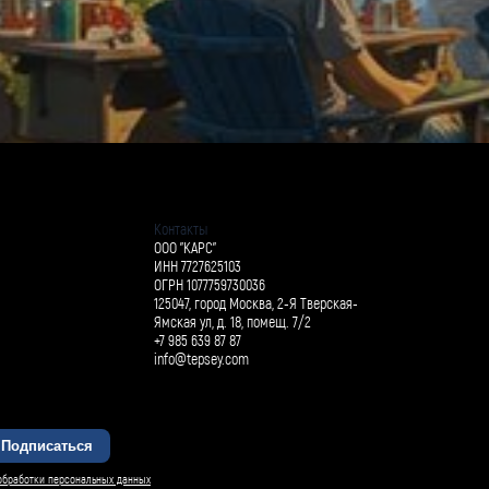
Контакты
ООО "КАРС"
ИНН 7727625103
ОГРН 1077759730036
125047, город Москва, 2-Я Тверская-
Ямская ул, д. 18, помещ. 7/2
+7 985 639 87 87
info@tepsey.com
Подписаться
БАРСИ ИИ
обработки персональных данных