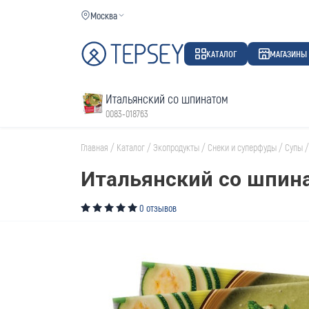
Москва
КАТАЛОГ
МАГАЗИНЫ
Итальянский со шпинатом
0083-018763
Главная
/
Каталог
/
Экопродукты
/
Снеки и суперфуды
/
Супы
/
Итальянский со шпин
0 отзывов