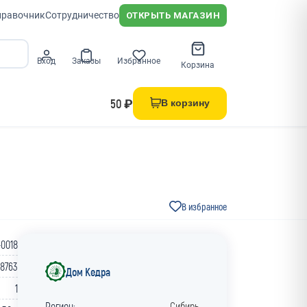
правочник
Сотрудничество
ОТКРЫТЬ МАГАЗИН
Вход
Заказы
Избранное
Корзина
50 ₽
В корзину
В избранное
-0018
18763
Дом Кедра
1
Регион:
Сибирь