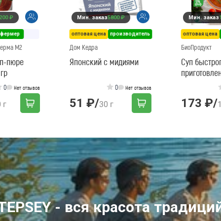
200 ₽
Мин. заказ
5800 ₽
Мин. заказ
фермер
оптовая цена
производитель
оптовая цена
Ферма М2
Дом Кедра
БиоПродукт
уп-пюре
Японский с мидиями
Суп быстро
 гр
приготовлен
0
0
Нет отзывов
Нет отзывов
51 ₽
/
173 ₽
/
 г
30 г
TEPSEY - вся красота традици