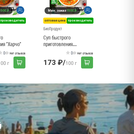
1500 ₽
Мин. заказ
1500 ₽
219 ₽
/
производитель
оптовая цена
производитель
БиоПродукт
го
Суп быстрого
ия "Харчо"
приготовления
"Рассольник"
0
0
Нет отзывов
Нет отзывов
173 ₽
/
100 г
100 г
й