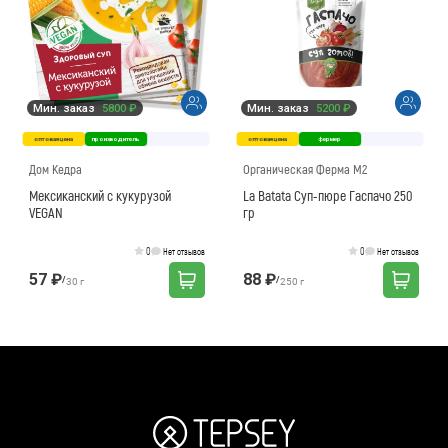
Мин. заказ
5800 ₽
Мин. заказ
5200 ₽
оптовая цена
производитель
оптовая цена
фермер
Дом Кедра
Органическая Ферма М2
Мексиканский с кукурузой
La Batata Суп-пюре Гаспачо 250
VEGAN
гр
0
0
Нет отзывов
Нет отзывов
57 ₽
88 ₽
/
/
30 г
250 г