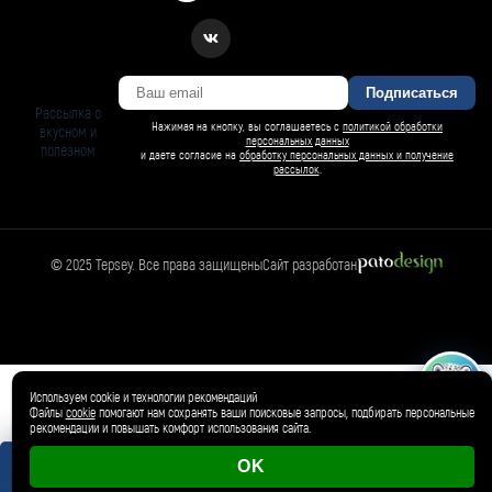
Подписаться
Рассылка о
Нажимая на кнопку, вы соглашаетесь с
политикой обработки
вкусном и
персональных данных
полезном
и даете согласие на
обработку персональных данных и получение
рассылок
.
© 2025 Tepsey. Все права защищены
Сайт разработан
БАРСИ ИИ
Спросить Барси
Магазин
🛍️
Товар добавлен в корзину ✓
Используем cookie и технологии рекомендаций
Файлы
cookie
помогают нам сохранять ваши поисковые запросы, подбирать персональные
рекомендации и повышать комфорт использования сайта.
OK
0 магазинов
0 ₽
Корзина пуста