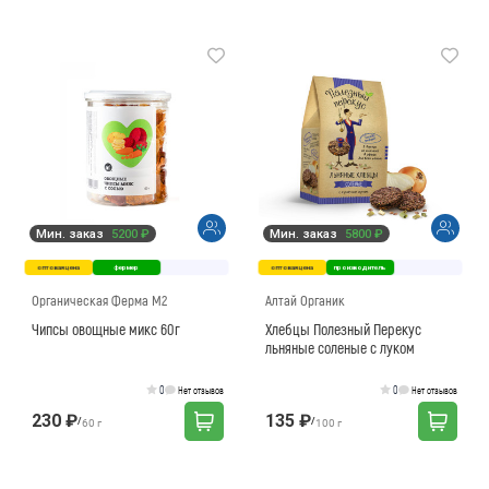
Мин. заказ
5200 ₽
Мин. заказ
5800 ₽
оптовая цена
фермер
оптовая цена
производитель
Органическая Ферма М2
Алтай Органик
Чипсы овощные микс 60г
Хлебцы Полезный Перекус
льняные соленые с луком
0
0
Нет отзывов
Нет отзывов
230 ₽
135 ₽
/
/
60 г
100 г