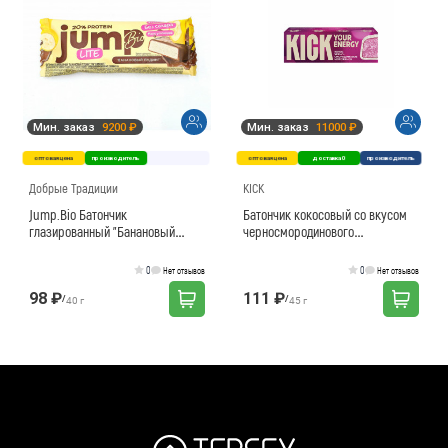
Мин. заказ
9200 ₽
Мин. заказ
11000 ₽
оптовая цена
производитель
оптовая цена
доставка 0
производитель
Добрые Традиции
KICK
Jump.Bio Батончик
Батончик кокосовый со вкусом
глазированный "Банановый
черносмородинового
пудинг", 40г
мороженого в белом шоколаде
0
0
Нет отзывов
Нет отзывов
98 ₽
111 ₽
/
/
40 г
45 г