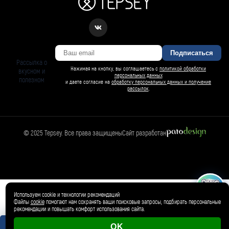
Подписаться
Рассылка о
Нажимая на кнопку, вы соглашаетесь с
политикой обработки
вкусном и
персональных данных
полезном
и даете согласие на
обработку персональных данных и получение
рассылок
.
© 2025 Tepsey. Все права защищены
Сайт разработан
БАРСИ ИИ
Спросить Барси
Магазин
🛍️
Товар добавлен в корзину ✓
Используем cookie и технологии рекомендаций
Файлы
cookie
помогают нам сохранять ваши поисковые запросы, подбирать персональные
рекомендации и повышать комфорт использования сайта.
OK