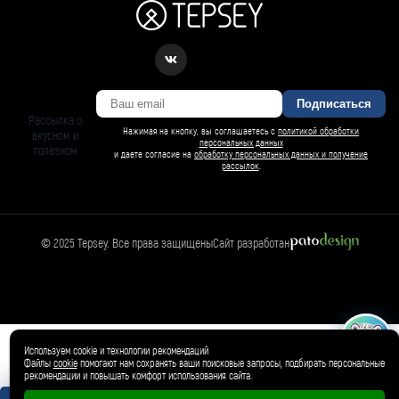
Подписаться
Рассылка о
Нажимая на кнопку, вы соглашаетесь с
политикой обработки
вкусном и
персональных данных
полезном
и даете согласие на
обработку персональных данных и получение
рассылок
.
© 2025 Tepsey. Все права защищены
Сайт разработан
БАРСИ ИИ
Спросить Барси
Магазин
🛍️
Товар добавлен в корзину ✓
Используем cookie и технологии рекомендаций
Файлы
cookie
помогают нам сохранять ваши поисковые запросы, подбирать персональные
рекомендации и повышать комфорт использования сайта.