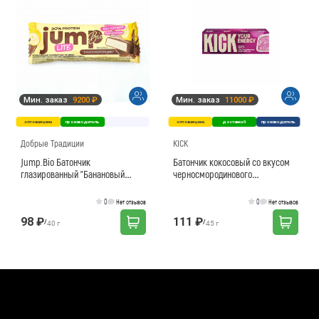
Мин. заказ
9200 ₽
Мин. заказ
11000 ₽
оптовая цена
производитель
оптовая цена
доставка 0
производитель
Добрые Традиции
KICK
Jump.Bio Батончик
Батончик кокосовый со вкусом
глазированный "Банановый
черносмородинового
пудинг", 40г
мороженого в белом шоколаде
0
0
Нет отзывов
Нет отзывов
98 ₽
111 ₽
/
/
40 г
45 г