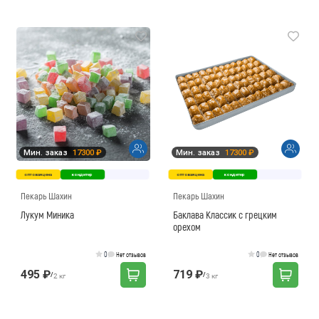
Мин. заказ
17300 ₽
Мин. заказ
17300 ₽
оптовая цена
кондитер
оптовая цена
кондитер
Пекарь Шахин
Пекарь Шахин
Лукум Миника
Баклава Классик с грецким
орехом
0
0
Нет отзывов
Нет отзывов
495 ₽
719 ₽
/
/
2 кг
3 кг