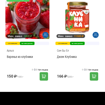
Мин. заказ
5800 ₽
Мин. заказ
11500 ₽
оптовая цена
производитель
оптовая цена
производитель
Архыз
Сам Бы Ел
Варенье из клубники
Джем Клубника
0
0
Нет отзывов
Нет отзывов
150 ₽
166 ₽
/
/
100 г
200 г