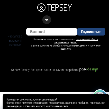
Подписаться
Рассылка о
Нажимая на кнопку, вы соглашаетесь с
политикой обработки
вкусном и
персональных данных
полезном
и даете согласие на
обработку персональных данных и получение
рассылок
.
© 2025 Tepsey. Все права защищены
Сайт разработан
БАРСИ ИИ
Спросить Барси
Магазин
🛍️
Товар добавлен в корзину ✓
Используем cookie и технологии рекомендаций
Файлы
cookie
помогают нам сохранять ваши поисковые запросы, подбирать персональные
рекомендации и повышать комфорт использования сайта.