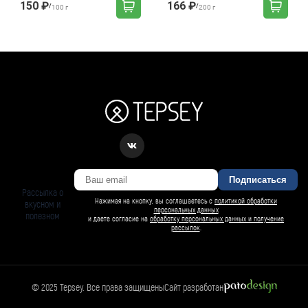
150 ₽
166 ₽
/
/
100 г
200 г
Подписаться
Рассылка о
Нажимая на кнопку, вы соглашаетесь с
политикой обработки
вкусном и
персональных данных
полезном
и даете согласие на
обработку персональных данных и получение
рассылок
.
© 2025 Tepsey. Все права защищены
Сайт разработан
БАРСИ ИИ