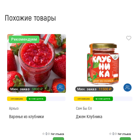
Похожие товары
Рекомендуем
Мин. заказ
5800 ₽
Мин. заказ
11500 ₽
оптовая цена
производитель
оптовая цена
производитель
Архыз
Сам Бы Ел
Варенье из клубники
Джем Клубника
0
0
Нет отзывов
Нет отзывов