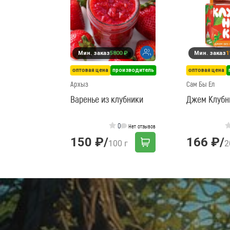
Мин. заказ
5800 ₽
Мин. заказ
1
оптовая цена
производитель
оптовая цена
Архыз
Сам Бы Ел
Варенье из клубники
Джем Клубн
0
Нет отзывов
150 ₽
/
166 ₽
/
100 г
2