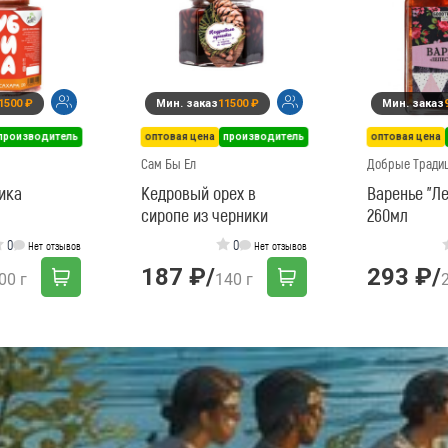
1500 ₽
Мин. заказ
11500 ₽
Мин. заказ
производитель
оптовая цена
производитель
оптовая цена
Сам Бы Ел
Добрые Тради
ика
Кедровый орех в
Варенье "Ле
сиропе из черники
260мл
0
0
Нет отзывов
Нет отзывов
187 ₽
/
293 ₽
/
00 г
140 г