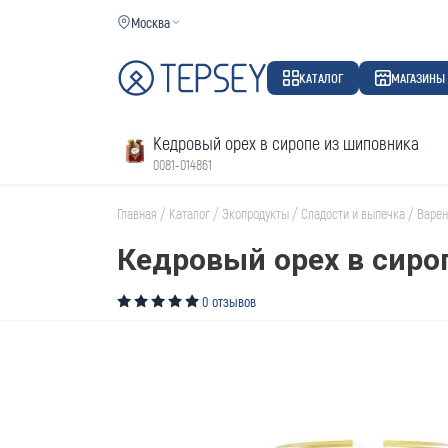
Москва
КАТАЛОГ
МАГАЗИНЫ
Кедровый орех в сиропе из шиповника
0081-014861
Главная
/
Каталог
/
Экопродукты
/
Сладости и выпечка
/
Варен
Кедровый орех в сиро
0 отзывов