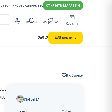
правочник
Сотрудничество
ОТКРЫТЬ МАГАЗИН
Вход
Заказы
Избранное
Корзина
249 ₽
В корзину
В избранное
-0070
14861
Сам Бы Ел
1
Регион:
Сибирь