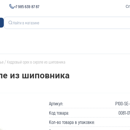
+7 985 639 87 87
С
ье
/
Кедровый орех в сиропе из шиповника
пе из шиповника
Артикул:
P100-SE
Код товара:
0081-0
Кол-во товара в упаковке: