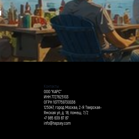
й
Контакты
ООО "КАРС"
ИНН 7727625103
ОГРН 1077759730036
125047, город Москва, 2-Я Тверская-
Ямская ул, д. 18, помещ. 7/2
+7 985 639 87 87
info@tepsey.com