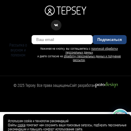
Подписаться
Рассылка о
Нажимая на кнопку, вы соглашаетесь с
политикой обработки
вкусном и
персональных данных
полезном
и даете согласие на
обработку персональных данных и получение
рассылок
.
© 2025 Tepsey. Все права защищены
Сайт разработан
БАРСИ ИИ
Спросить Барси
Магазин
🛍️
Товар добавлен в корзину ✓
Используем cookie и технологии рекомендаций
Файлы
cookie
помогают нам сохранять ваши поисковые запросы, подбирать персональные
рекомендации и повышать комфорт использования сайта.