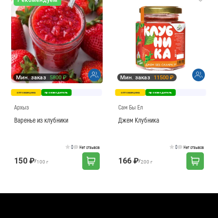
Мин. заказ
5800 ₽
Мин. заказ
11500 ₽
оптовая цена
производитель
оптовая цена
производитель
Архыз
Сам Бы Ел
Варенье из клубники
Джем Клубника
0
0
Нет отзывов
Нет отзывов
150 ₽
166 ₽
/
/
100 г
200 г