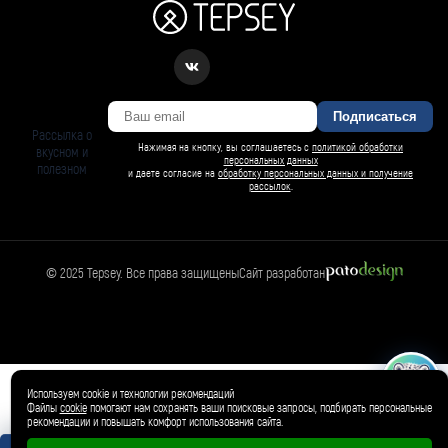
Подписаться
Рассылка о
Нажимая на кнопку, вы соглашаетесь с
политикой обработки
вкусном и
персональных данных
полезном
и даете согласие на
обработку персональных данных и получение
рассылок
.
© 2025 Tepsey. Все права защищены
Сайт разработан
БАРСИ ИИ
Спросить Барси
Магазин
🛍️
Товар добавлен в корзину ✓
Используем cookie и технологии рекомендаций
Файлы
cookie
помогают нам сохранять ваши поисковые запросы, подбирать персональные
рекомендации и повышать комфорт использования сайта.