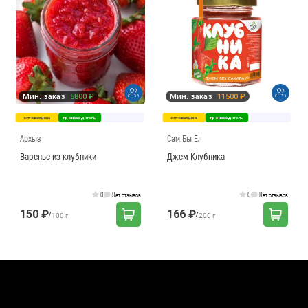
Мин. заказ
5800 ₽
Мин. заказ
11500 ₽
оптовая цена
производитель
оптовая цена
производитель
Архыз
Сам Бы Ел
Варенье из клубники
Джем Клубника
0
0
Нет отзывов
Нет отзывов
150 ₽
166 ₽
/
/
100 г
200 г