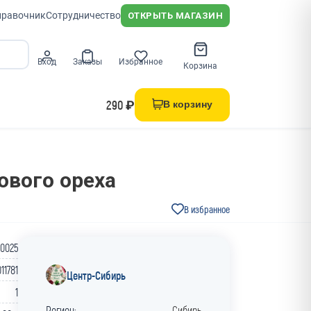
правочник
Сотрудничество
ОТКРЫТЬ МАГАЗИН
Вход
Заказы
Избранное
Корзина
290 ₽
В корзину
ового ореха
В избранное
0025
11781
Центр-Сибирь
1
Регион:
Сибирь