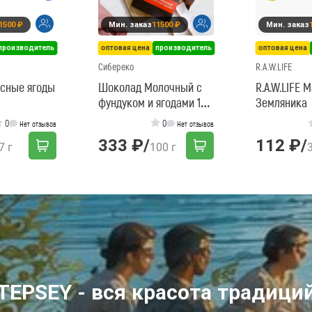
1500 ₽
Мин. заказ
11500 ₽
Мин. заказ
производитель
оптовая цена
производитель
оптовая цена
Сибереко
R.A.W.LIFE
Лесные ягоды
Шоколад Молочный с
R.A.W.LIFE 
фундуком и ягодами 100
Земляника
г СибирьЭко
0
0
Нет отзывов
Нет отзывов
333 ₽
/
112 ₽
/
7 г
100 г
TEPSEY - вся красота традици