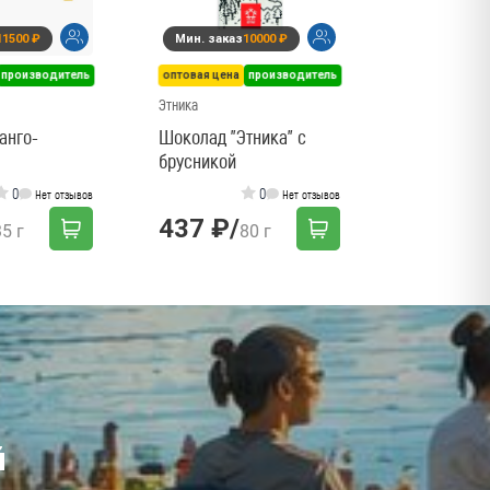
11500 ₽
Мин. заказ
10000 ₽
279 ₽
/
производитель
оптовая цена
производитель
Этника
Манго-
Шоколад "Этника" с
брусникой
0
0
Нет отзывов
Нет отзывов
437 ₽
/
35 г
80 г
й