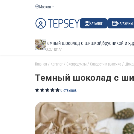
Москва
КАТАЛОГ
МАГАЗИНЫ
Темный шоколад с шишкой,брусникой и яд
0027-011781
Главная
/
Каталог
/
Экопродукты
/
Сладости и выпечка
/
Шоко
Темный шоколад с ши
0 отзывов