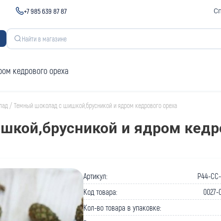
+7 985 639 87 87
С
ром кедрового ореха
лад
/
Темный шоколад с шишкой,брусникой и ядром кедрового ореха
шкой,брусникой и ядром кедр
Артикул:
P44-CC-
Код товара:
0027-0
Кол-во товара в упаковке: