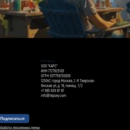
Контакты
ООО "КАРС"
ИНН 7727625103
ОГРН 1077759730036
125047, город Москва, 2-Я Тверская-
Ямская ул, д. 18, помещ. 7/2
+7 985 639 87 87
info@tepsey.com
Подписаться
БАРСИ ИИ
обработки персональных данных