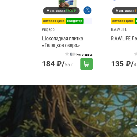
Мин. заказ
5800 ₽
Мин. заказ
1
оптовая цена
кондитер
оптовая цена
Риферо
R.A.W.LIFE
Шоколадная плитка
R.A.W.LIFE 
«Телецкое озеро»
0
Нет отзывов
184 ₽
/
135 ₽
/
55 г
4