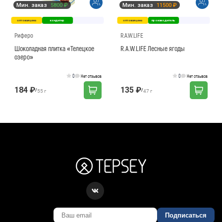
Мин. заказ
5800 ₽
Мин. заказ
11500 ₽
оптовая цена
кондитер
оптовая цена
производитель
Риферо
R.A.W.LIFE
Шоколадная плитка «Телецкое
R.A.W.LIFE Лесные ягоды
озеро»
0
0
Нет отзывов
Нет отзывов
184 ₽
135 ₽
/
/
55 г
47 г
Подписаться