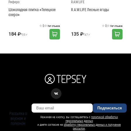
Риферо
R.A.W.LIFE
Шоколадная плитка «Телецкое
R.A.W.LIFE Лесные ягоды
озеро»
0
0
Нет отзывов
Нет отзывов
184 ₽
135 ₽
/
/
55 г
47 г
Подписаться
Рассылка о
Нажимая на кнопку, вы соглашаетесь с
политикой обработки
вкусном и
персональных данных
полезном
и даете согласие на
обработку персональных данных и получение
рассылок
.