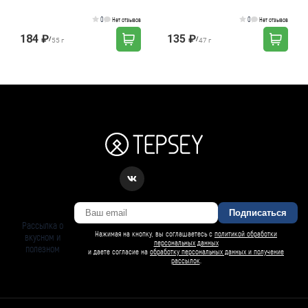
0
0
Нет отзывов
Нет отзывов
184 ₽
135 ₽
/
/
55 г
47 г
Подписаться
Рассылка о
Нажимая на кнопку, вы соглашаетесь с
политикой обработки
вкусном и
персональных данных
полезном
и даете согласие на
обработку персональных данных и получение
рассылок
.