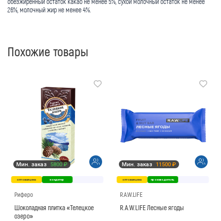
обезжиренный остаток какао не менее 5%, сухой молочный остаток не менее
26%, молочный жир не менее 4%.
Похожие товары
Мин. заказ
5800 ₽
Мин. заказ
11500 ₽
оптовая цена
кондитер
оптовая цена
производитель
Риферо
R.A.W.LIFE
Шоколадная плитка «Телецкое
R.A.W.LIFE Лесные ягоды
озеро»