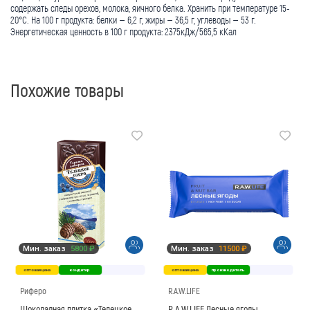
содержать следы орехов, молока, яичного белка. Хранить при температуре 15-
20°С. На 100 г продукта: белки – 6,2 г, жиры – 36,5 г, углеводы – 53 г.
Энергетическая ценность в 100 г продукта: 2375кДж/565,5 кКал
Похожие товары
Мин. заказ
5800 ₽
Мин. заказ
11500 ₽
оптовая цена
кондитер
оптовая цена
производитель
Риферо
R.A.W.LIFE
Шоколадная плитка «Телецкое
R.A.W.LIFE Лесные ягоды