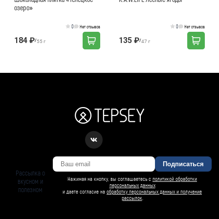
озеро»
0
0
Нет отзывов
Нет отзывов
184 ₽
135 ₽
/
/
55 г
47 г
Подписаться
Рассылка о
Нажимая на кнопку, вы соглашаетесь с
политикой обработки
вкусном и
персональных данных
полезном
и даете согласие на
обработку персональных данных и получение
рассылок
.