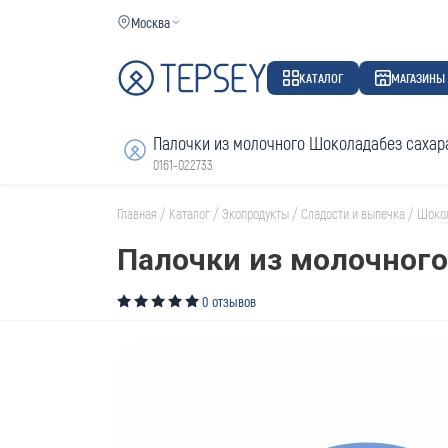
Москва
КАТАЛОГ
МАГАЗИНЫ
Палочки из молочного Шоколадабез сахара
0161-022733
Главная
/
Каталог
/
Экопродукты
/
Сладости и выпечка
/
Шоко
Палочки из молочного
0 отзывов