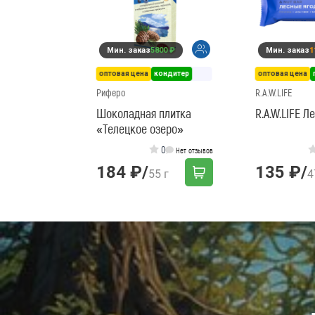
Мин. заказ
5800 ₽
Мин. заказ
1
оптовая цена
кондитер
оптовая цена
Риферо
R.A.W.LIFE
Шоколадная плитка
R.A.W.LIFE 
«Телецкое озеро»
0
Нет отзывов
184 ₽
/
135 ₽
/
55 г
4