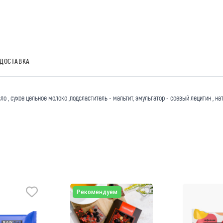
ДОСТАВКА
о , сухое цельное молоко ,подсластитель - мальтит, эмульгатор - соевый лецитин , на
Рекомендуем