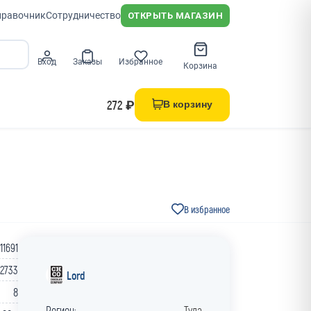
правочник
Сотрудничество
ОТКРЫТЬ МАГАЗИН
Вход
Заказы
Избранное
Корзина
272 ₽
В корзину
В избранное
11691
22733
Lord
8
Регион:
Тула