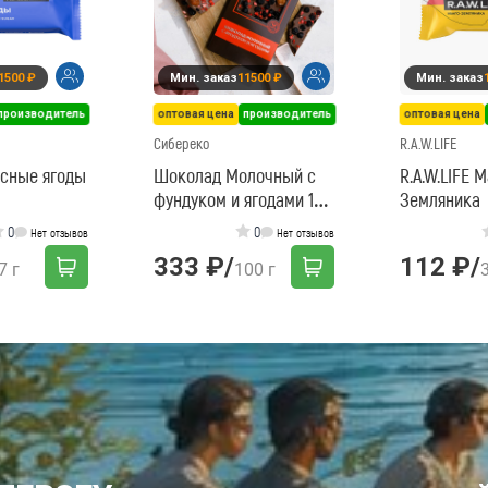
1500 ₽
Мин. заказ
11500 ₽
Мин. заказ
производитель
оптовая цена
производитель
оптовая цена
Сибереко
R.A.W.LIFE
Лесные ягоды
Шоколад Молочный с
R.A.W.LIFE 
фундуком и ягодами 100
Земляника
г СибирьЭко
0
0
Нет отзывов
Нет отзывов
333 ₽
/
112 ₽
/
7 г
100 г