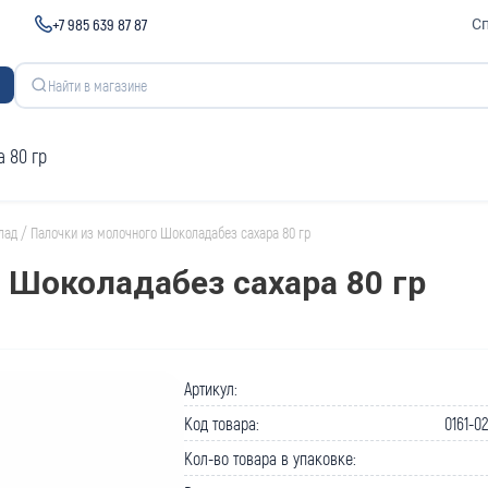
+7 985 639 87 87
С
 80 гр
лад
/
Палочки из молочного Шоколадабез сахара 80 гр
 Шоколадабез сахара 80 гр
Артикул:
Код товара:
0161-0
Кол-во товара в упаковке: