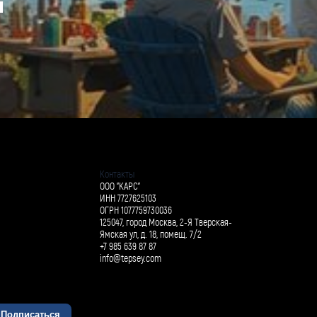
й
Контакты
ООО "КАРС"
ИНН 7727625103
ОГРН 1077759730036
125047, город Москва, 2-Я Тверская-
Ямская ул, д. 18, помещ. 7/2
+7 985 639 87 87
info@tepsey.com
Подписаться