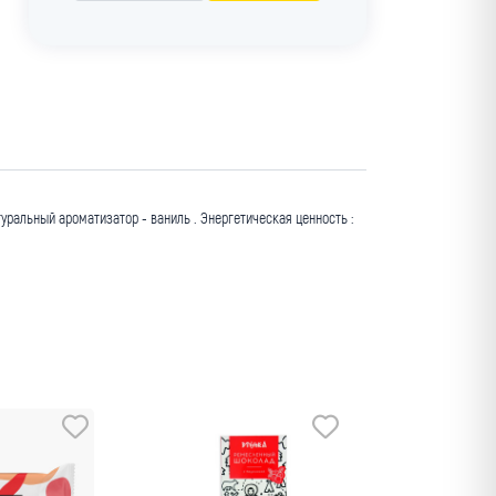
туральный ароматизатор - ваниль . Энергетическая ценность :
Мин. заказ
оптовая цена
Центр-Сибирь
Темный шо