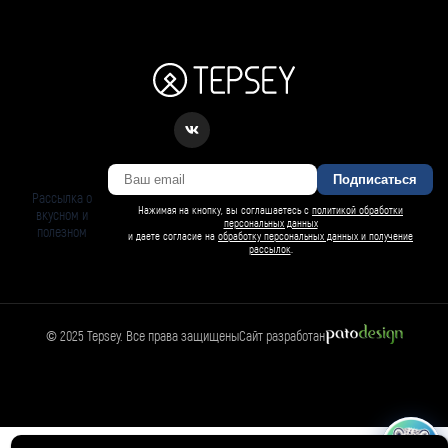
Подписаться
Рассылка о
Нажимая на кнопку, вы соглашаетесь с
политикой обработки
вкусном и
персональных данных
полезном
и даете согласие на
обработку персональных данных и получение
рассылок
.
© 2025 Tepsey. Все права защищены
Сайт разработан
БАРСИ ИИ
Спросить Барси
Магазин
🛍️