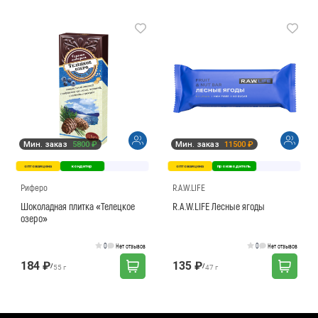
Мин. заказ
5800 ₽
Мин. заказ
11500 ₽
оптовая цена
кондитер
оптовая цена
производитель
Риферо
R.A.W.LIFE
Шоколадная плитка «Телецкое
R.A.W.LIFE Лесные ягоды
озеро»
0
0
Нет отзывов
Нет отзывов
184 ₽
135 ₽
/
/
55 г
47 г