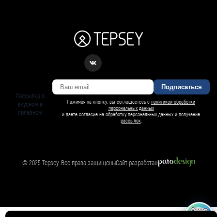
Подписаться
Рассылка о
Нажимая на кнопку, вы соглашаетесь с
политикой обработки
вкусном и
персональных данных
полезном
и даете согласие на
обработку персональных данных и получение
рассылок
.
© 2025 Tepsey. Все права защищены
Сайт разработан
БАРСИ ИИ
Спросить Барси
Магазин
🛍️