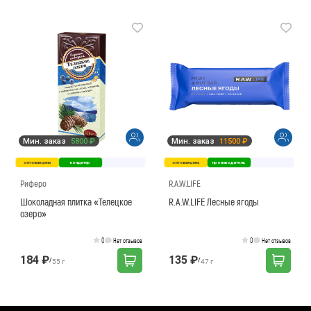
Мин. заказ
5800 ₽
Мин. заказ
11500 ₽
оптовая цена
кондитер
оптовая цена
производитель
Риферо
R.A.W.LIFE
Шоколадная плитка «Телецкое
R.A.W.LIFE Лесные ягоды
озеро»
0
0
Нет отзывов
Нет отзывов
184 ₽
135 ₽
/
/
55 г
47 г