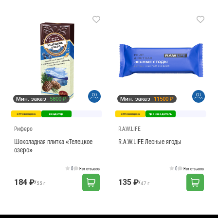
Мин. заказ
5800 ₽
Мин. заказ
11500 ₽
оптовая цена
кондитер
оптовая цена
производитель
Риферо
R.A.W.LIFE
Шоколадная плитка «Телецкое
R.A.W.LIFE Лесные ягоды
озеро»
0
0
Нет отзывов
Нет отзывов
184 ₽
135 ₽
/
/
55 г
47 г