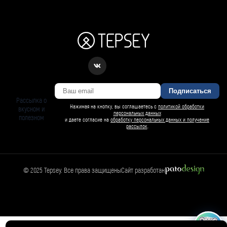
Подписаться
Рассылка о
Нажимая на кнопку, вы соглашаетесь с
политикой обработки
вкусном и
персональных данных
полезном
и даете согласие на
обработку персональных данных и получение
рассылок
.
© 2025 Tepsey. Все права защищены
Сайт разработан
БАРСИ ИИ
Спросить Барси
Магазин
🛍️