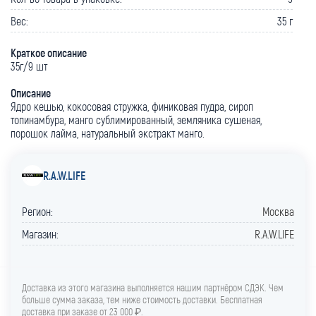
Вес:
35 г
Краткое описание
35г/9 шт
Описание
Ядро кешью, кокосовая стружка, финиковая пудра, сироп
топинамбура, манго сублимированный, земляника сушеная,
порошок лайма, натуральный экстракт манго.
R.A.W.LIFE
Регион:
Москва
Магазин:
R.A.W.LIFE
Доставка из этого магазина выполняется нашим партнёром СДЭК. Чем
больше сумма заказа, тем ниже стоимость доставки. Бесплатная
доставка при заказе от 23 000 ₽.