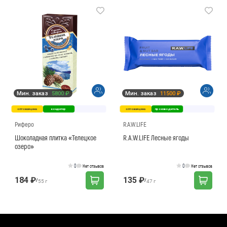
Мин. заказ
5800 ₽
Мин. заказ
11500 ₽
оптовая цена
кондитер
оптовая цена
производитель
Риферо
R.A.W.LIFE
Шоколадная плитка «Телецкое
R.A.W.LIFE Лесные ягоды
озеро»
0
0
Нет отзывов
Нет отзывов
184 ₽
135 ₽
/
/
55 г
47 г