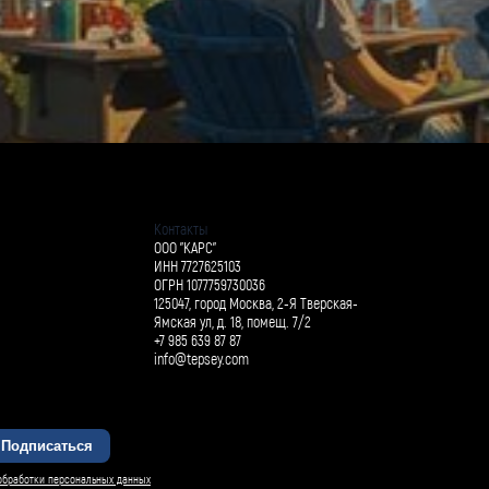
Контакты
ООО "КАРС"
ИНН 7727625103
ОГРН 1077759730036
125047, город Москва, 2-Я Тверская-
Ямская ул, д. 18, помещ. 7/2
+7 985 639 87 87
info@tepsey.com
Подписаться
БАРСИ ИИ
обработки персональных данных