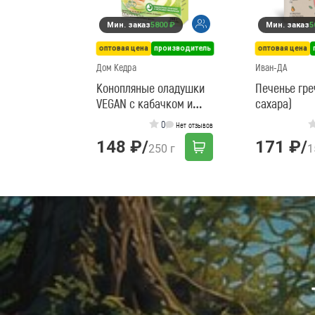
Мин. заказ
5800 ₽
Мин. заказ
5
оптовая цена
производитель
оптовая цена
Дом Кедра
Иван-ДА
Конопляные оладушки
Печенье гре
VEGAN c кабачком и
сахара)
луком
0
Нет отзывов
148 ₽
/
171 ₽
/
250 г
1