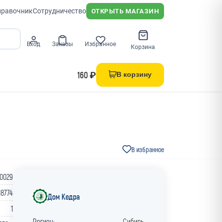
правочник
Сотрудничество
ОТКРЫТЬ МАГАЗИН
Вход
Заказы
Избранное
Корзина
160 ₽
В корзину
В избранное
0029
18774
Дом Кедра
1
Регион:
Сибирь