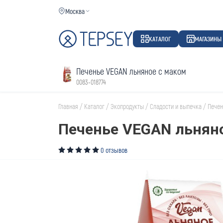
Москва
КАТАЛОГ
МАГАЗИНЫ
Печенье VEGAN льняное с маком
0083-018774
Главная
/
Каталог
/
Экопродукты
/
Сладости и выпечка
/
Печен
Печенье VEGAN льнян
0 отзывов