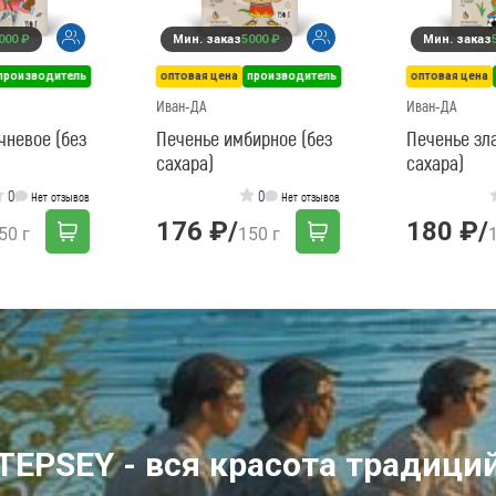
000 ₽
Мин. заказ
5000 ₽
Мин. заказ
производитель
оптовая цена
производитель
оптовая цена
Иван-ДА
Иван-ДА
чневое (без
Печенье имбирное (без
Печенье зл
сахара)
сахара)
0
0
Нет отзывов
Нет отзывов
176 ₽
/
180 ₽
/
50 г
150 г
TEPSEY - вся красота традици