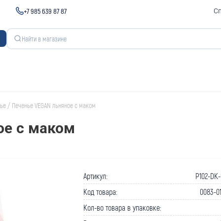
+7 985 639 87 87
С
ье
/
Печенье VEGAN льняное с маком
ое с маком
Артикул:
P102-DK-
Код товара:
0083-0
Кол-во товара в упаковке: