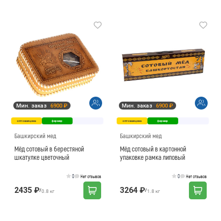
Мин. заказ
6900 ₽
Мин. заказ
6900 ₽
оптовая цена
фермер
оптовая цена
фермер
Башкирский мед
Башкирский мед
Мёд сотовый в берестяной
Мёд сотовый в картонной
шкатулке цветочный
упаковке рамка липовый
0
0
Нет отзывов
Нет отзывов
2435 ₽
3264 ₽
/
/
0.8 кг
1.8 кг