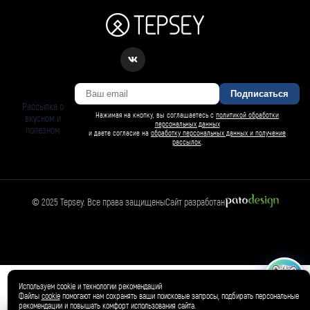
Подписаться
Рассылка о
Нажимая на кнопку, вы соглашаетесь с
политикой обработки
вкусном и
персональных данных
полезном
и даете согласие на
обработку персональных данных и получение
рассылок
.
© 2025 Tepsey. Все права защищены
Сайт разработан
БАРСИ ИИ
Спросить Барси
Магазин
🛍️
Товар добавлен в корзину ✓
Используем cookie и технологии рекомендаций
Файлы
cookie
помогают нам сохранять ваши поисковые запросы, подбирать персональные
рекомендации и повышать комфорт использования сайта.