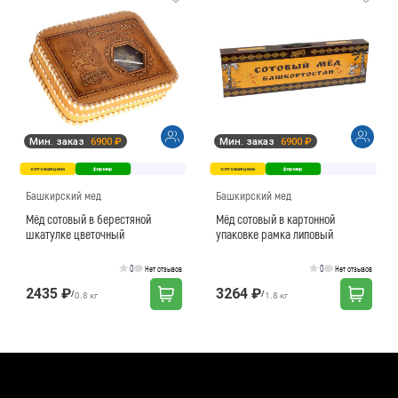
Мин. заказ
6900 ₽
Мин. заказ
6900 ₽
оптовая цена
фермер
оптовая цена
фермер
Башкирский мед
Башкирский мед
Мёд сотовый в берестяной
Мёд сотовый в картонной
шкатулке цветочный
упаковке рамка липовый
0
0
Нет отзывов
Нет отзывов
2435 ₽
3264 ₽
/
/
0.8 кг
1.8 кг