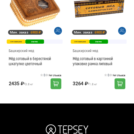
Мин. заказ
6900 ₽
Мин. заказ
6900 ₽
оптовая цена
фермер
оптовая цена
фермер
Башкирский мед
Башкирский мед
Мёд сотовый в берестяной
Мёд сотовый в картонной
шкатулке цветочный
упаковке рамка липовый
0
0
Нет отзывов
Нет отзывов
2435 ₽
3264 ₽
/
/
0.8 кг
1.8 кг