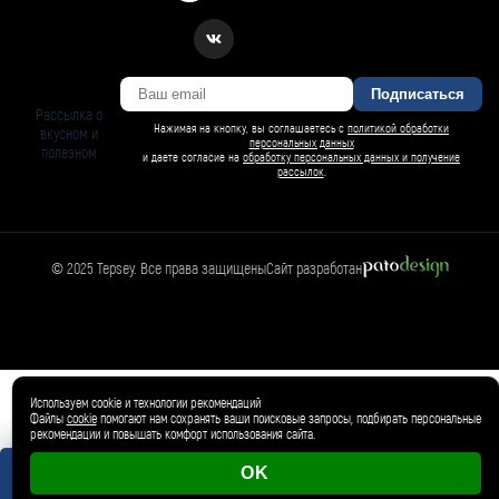
Подписаться
Рассылка о
Нажимая на кнопку, вы соглашаетесь с
политикой обработки
вкусном и
персональных данных
полезном
и даете согласие на
обработку персональных данных и получение
рассылок
.
© 2025 Tepsey. Все права защищены
Сайт разработан
Магазин
🛍️
Товар добавлен в корзину ✓
Используем cookie и технологии рекомендаций
Файлы
cookie
помогают нам сохранять ваши поисковые запросы, подбирать персональные
рекомендации и повышать комфорт использования сайта.
OK
0 магазинов
0 ₽
Корзина пуста