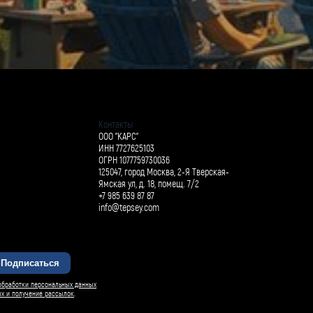
Контакты
ООО "КАРС"
ИНН 7727625103
ОГРН 1077759730036
125047, город Москва, 2-Я Тверская-
Ямская ул, д. 18, помещ. 7/2
+7 985 639 87 87
info@tepsey.com
Подписаться
обработки персональных данных
ых и получение рассылок
.