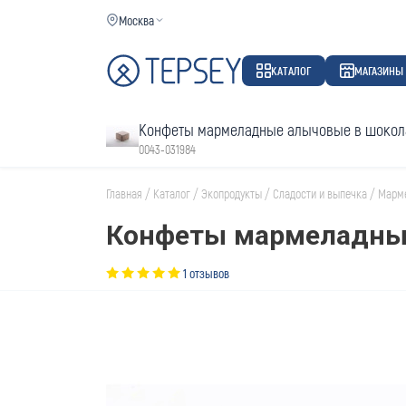
Москва
КАТАЛОГ
МАГАЗИНЫ
Конфеты мармеладные алычовые в шокол
0043-031984
Главная
/
Каталог
/
Экопродукты
/
Сладости и выпечка
/
Марм
Конфеты мармеладные
1 отзывов