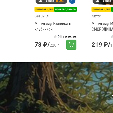
Мин. заказ
11500 ₽
Мин. заказ
1
оптовая цена
производитель
оптовая цена
Сам Бы Ел
Алатау
Мармелад Ежевика с
Мармелад 
клубникой
СМОРОДИНА 
0
Нет отзывов
73 ₽
/
219 ₽
/
220 г
1