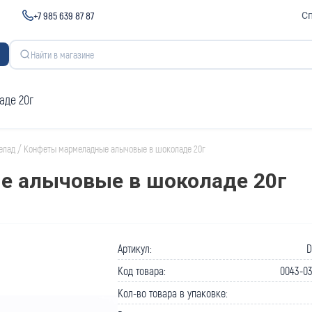
+7 985 639 87 87
С
аде 20г
елад
/
Конфеты мармеладные алычовые в шоколаде 20г
 алычовые в шоколаде 20г
Артикул:
D
Код товара:
0043-03
Кол-во товара в упаковке: