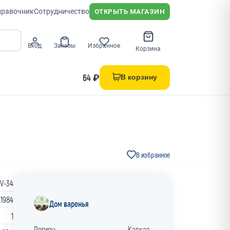
правочник
Сотрудничество
ОТКРЫТЬ МАГАЗИН
Вход
Заказы
Избранное
Корзина
64 ₽
В корзину
В избранное
V-34
1984
Дом варенья
1
Регион:
Кавказ