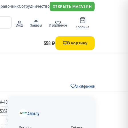
правочник
Сотрудничество
ОТКРЫТЬ МАГАЗИН
Вход
Заказы
Избранное
Корзина
558 ₽
В корзину
В избранное
TA-40
25067
Алатау
1
Регион:
Сибирь