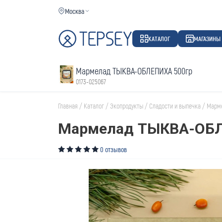
Москва
КАТАЛОГ
МАГАЗИНЫ
Мармелад ТЫКВА-ОБЛЕПИХА 500гр
0173-025067
Главная
/
Каталог
/
Экопродукты
/
Сладости и выпечка
/
Марм
Мармелад ТЫКВА-ОБЛ
0 отзывов