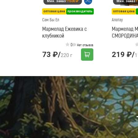
Мин. заказ
11500 ₽
Мин. заказ
1
оптовая цена
производитель
оптовая цена
Сам Бы Ел
Алатау
Мармелад Ежевика с
Мармелад 
клубникой
СМОРОДИНА 
0
Нет отзывов
73 ₽
/
219 ₽
/
220 г
1