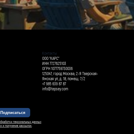
Контакты
ООО "КАРС"
ИНН 7727625103
ОГРН 1077759730036
125047, город Москва, 2-Я Тверская-
Ямская ул, д. 18, помещ. 7/2
+7 985 639 87 87
info@tepsey.com
Подписаться
обработки персональных данных
ых и получение рассылок
.