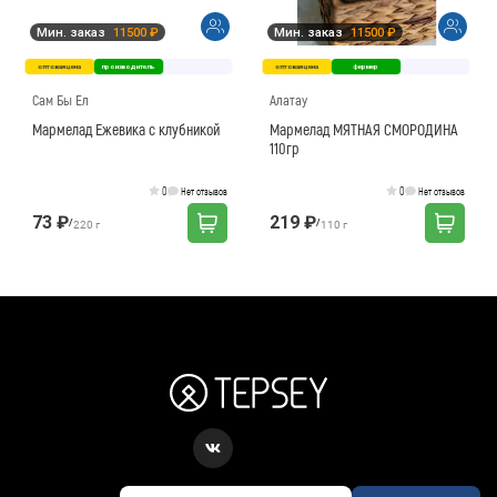
Мин. заказ
11500 ₽
Мин. заказ
11500 ₽
оптовая цена
производитель
оптовая цена
фермер
Сам Бы Ел
Алатау
Мармелад Ежевика с клубникой
Мармелад МЯТНАЯ СМОРОДИНА
110гр
0
0
Нет отзывов
Нет отзывов
73 ₽
219 ₽
/
/
220 г
110 г