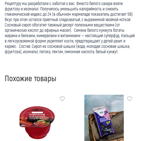
Рецептуру мы разработали с заботой о вас. Вместо белого сахара взяли
фруктозу и изомальт. Получилось уменьшить калорийность и снизить
гликемический индекс до 24 (в обычном мармеладе показатель достигает 58).
Вкус при этом остался приятный сладковатый, с выраженной хвойной ноткой.
Сосновый сироп обогатил таежный десерт полезными веществами (от
органических кислот до эфирных масел). Семена белого кунжута богаты
жирами и белками, минералами и витаминами – настоящий суперфуд. Кальций
в легкоусвояемой форме укрепляет кости, предотвращает у детей рахит и
кариес. Состав: Сироп из сосновой шишки (вода, молодая сосновая шишка,
фруктоза), изомальт, патока, пектин, лимонная кислота, белый кунжут.
Похожие товары