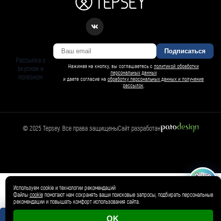
Подписаться
Рассылка о
Нажимая на кнопку, вы соглашаетесь с
политикой обработки
вкусном и
персональных данных
полезном
и даете согласие на
обработку персональных данных и получение
рассылок
.
© 2025 Tepsey. Все права защищены
Сайт разработан
БАРСИ ИИ
Спросить Барси
Магазин
🛍️
Товар добавлен в корзину ✓
Используем cookie и технологии рекомендаций
Файлы
cookie
помогают нам сохранять ваши поисковые запросы, подбирать персональные
рекомендации и повышать комфорт использования сайта.
OK