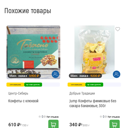
Похожие товары
Мин. заказ
6900 ₽
Мин. заказ
9200 ₽
оптовая цена
производитель
оптовая цена
производитель
Центр-Сибирь
Добрые Традиции
Конфеты с клюквой
Jump Конфеты финиковые без
сахара банановые, 300г
0
0
Нет отзывов
Нет отзывов
610 ₽
340 ₽
/
/
150 г
300 г