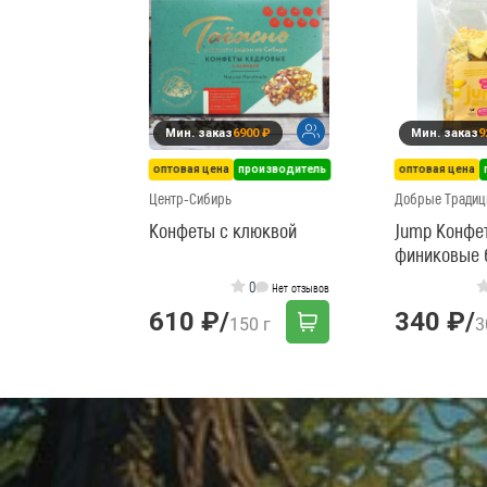
Мин. заказ
6900 ₽
Мин. заказ
9
оптовая цена
производитель
оптовая цена
Центр-Сибирь
Добрые Традиц
Конфеты с клюквой
Jump Конфе
финиковые 
банановые, 
0
Нет отзывов
610 ₽
/
340 ₽
/
150 г
3