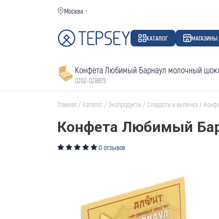
Москва
КАТАЛОГ
МАГАЗИНЫ
Конфета Любимый Барнаул молочный шокол
0202-028875
Главная
/
Каталог
/
Экопродукты
/
Сладости и выпечка
/
Конф
Конфета Любимый Бар
0 отзывов