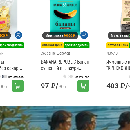
200 ₽
Мин. заказ
90000 ₽
Мин. заказ
производитель
оптовая цена
производитель
оптовая цена
ии
Собрание шоколад
NOMAD
ты
BANANA REPUBLIC Банан
Ячменные 
без сахара
сушеный в глазури
"КРЫЖОВН
300г
90г/20шт
0
0
Нет отзывов
Нет отзывов
97 ₽
/
403 ₽
/
00 г
90 г