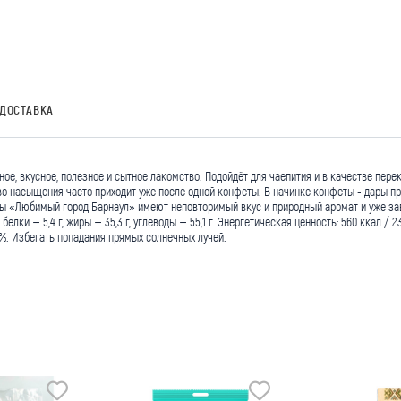
ДОСТАВКА
, вкусное, полезное и сытное лакомство. Подойдёт для чаепития и в качестве перек
во насыщения часто приходит уже после одной конфеты. В начинке конфеты - дары п
«Любимый город Барнаул» имеют неповторимый вкус и природный аромат и уже заво
белки – 5,4 г, жиры – 35,3 г, углеводы – 55,1 г. Энергетическая ценность: 560 ккал 
75%. Избегать попадания прямых солнечных лучей.