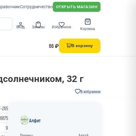
правочник
Сотрудничество
ОТКРЫТЬ МАГАЗИН
Вход
Заказы
Избранное
Корзина
66 ₽
В корзину
солнечником, 32 г
В избранное
F-265
28875
Алфит
9
Регион:
Алтай