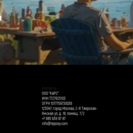
й
Контакты
ООО "КАРС"
ИНН 7727625103
ОГРН 1077759730036
125047, город Москва, 2-Я Тверская-
Ямская ул, д. 18, помещ. 7/2
+7 985 639 87 87
info@tepsey.com