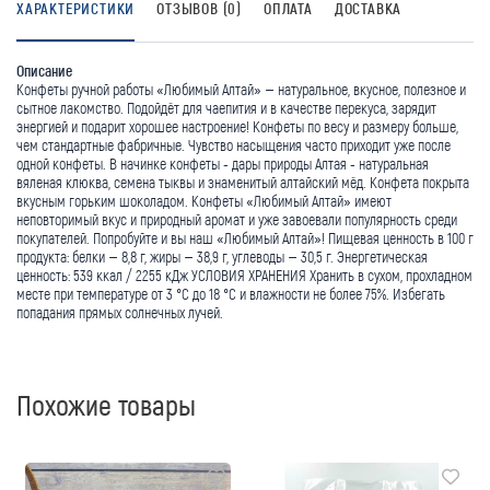
ХАРАКТЕРИСТИКИ
ОТЗЫВОВ (0)
ОПЛАТА
ДОСТАВКА
Описание
Конфеты ручной работы «Любимый Алтай» – натуральное, вкусное, полезное и
сытное лакомство. Подойдёт для чаепития и в качестве перекуса, зарядит
энергией и подарит хорошее настроение! Конфеты по весу и размеру больше,
чем стандартные фабричные. Чувство насыщения часто приходит уже после
одной конфеты. В начинке конфеты - дары природы Алтая - натуральная
вяленая клюква, семена тыквы и знаменитый алтайский мёд. Конфета покрыта
вкусным горьким шоколадом. Конфеты «Любимый Алтай» имеют
неповторимый вкус и природный аромат и уже завоевали популярность среди
покупателей. Попробуйте и вы наш «Любимый Алтай»! Пищевая ценность в 100 г
продукта: белки – 8,8 г, жиры – 38,9 г, углеводы – 30,5 г. Энергетическая
ценность: 539 ккал / 2255 кДж УСЛОВИЯ ХРАНЕНИЯ Хранить в сухом, прохладном
месте при температуре от 3 °С до 18 °С и влажности не более 75%. Избегать
попадания прямых солнечных лучей.
Похожие товары