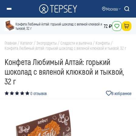
Москва
Конфета Любимый Алтай: горький шоколад с вяленой клюквой и
72 ₽
тыквой, 32 г
Главная
/
Каталог
/
Экопродукты
/
Сладости и выпечка
/
Конфеты
/
Конфета Любимый Алтай: горький шоколад с вяленой клюквой и тыквой, 32 г
Конфета Любимый Алтай: горький
шоколад с вяленой клюквой и тыквой,
32 г
0 отзывов
В избранное