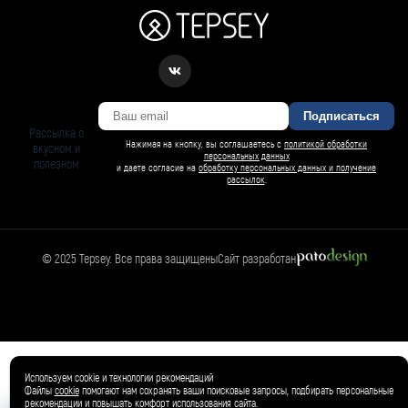
Подписаться
Рассылка о
Нажимая на кнопку, вы соглашаетесь с
политикой обработки
вкусном и
персональных данных
полезном
и даете согласие на
обработку персональных данных и получение
рассылок
.
© 2025 Tepsey. Все права защищены
Сайт разработан
Магазин
🛍️
Товар добавлен в корзину ✓
Используем cookie и технологии рекомендаций
Файлы
cookie
помогают нам сохранять ваши поисковые запросы, подбирать персональные
рекомендации и повышать комфорт использования сайта.