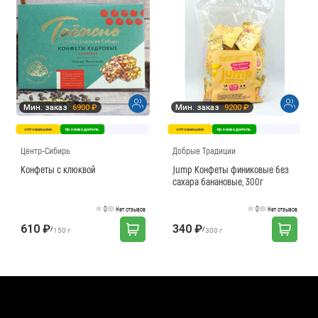
Мин. заказ
6900 ₽
Мин. заказ
9200 ₽
оптовая цена
производитель
оптовая цена
производитель
Центр-Сибирь
Добрые Традиции
Конфеты с клюквой
Jump Конфеты финиковые без
сахара банановые, 300г
0
0
Нет отзывов
Нет отзывов
610 ₽
340 ₽
/
/
150 г
300 г