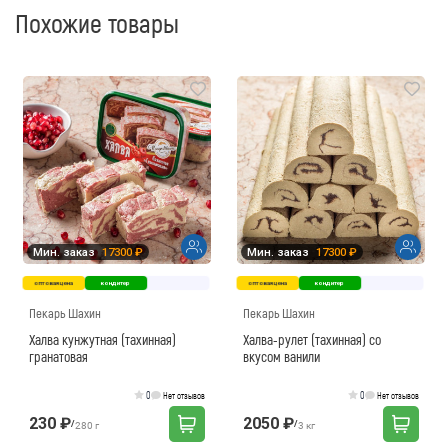
Похожие товары
Мин. заказ
17300 ₽
Мин. заказ
17300 ₽
оптовая цена
кондитер
оптовая цена
кондитер
Пекарь Шахин
Пекарь Шахин
Халва кунжутная (тахинная)
Халва-рулет (тахинная) со
гранатовая
вкусом ванили
0
0
Нет отзывов
Нет отзывов
230 ₽
2050 ₽
/
/
280 г
3 кг