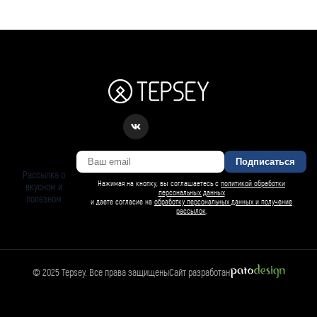
Подписаться
Рассылка о
Нажимая на кнопку, вы соглашаетесь с
политикой обработки
вкусном и
персональных данных
полезном
и даете согласие на
обработку персональных данных и получение
рассылок
.
© 2025 Tepsey. Все права защищены
Сайт разработан
БАРСИ ИИ
Спросить Барси