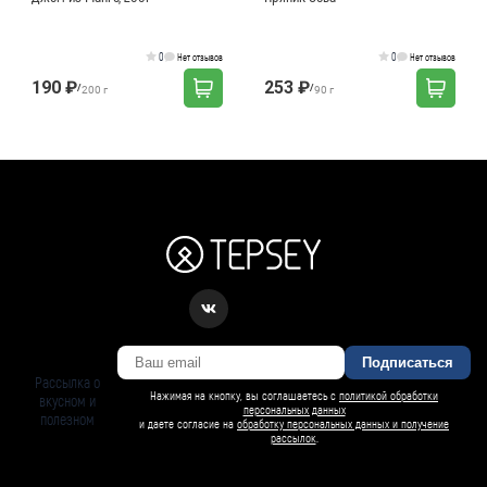
0
0
Нет отзывов
Нет отзывов
190 ₽
253 ₽
/
/
200 г
90 г
Подписаться
Рассылка о
Нажимая на кнопку, вы соглашаетесь с
политикой обработки
вкусном и
персональных данных
полезном
и даете согласие на
обработку персональных данных и получение
рассылок
.