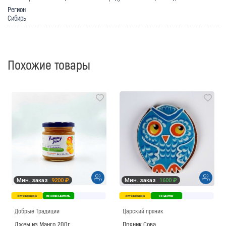
Регион
Сибирь
Похожие товары
Мин. заказ
9200 ₽
Мин. заказ
1600 ₽
оптовая цена
производитель
оптовая цена
кондитер
Добрые Традиции
Царский пряник
Джем из Манго, 200г
Пряник Сова