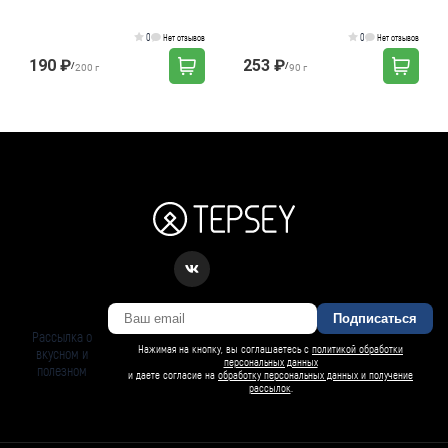
0
0
Нет отзывов
Нет отзывов
190 ₽
253 ₽
/
/
200 г
90 г
Подписаться
Рассылка о
Нажимая на кнопку, вы соглашаетесь с
политикой обработки
вкусном и
персональных данных
полезном
и даете согласие на
обработку персональных данных и получение
рассылок
.