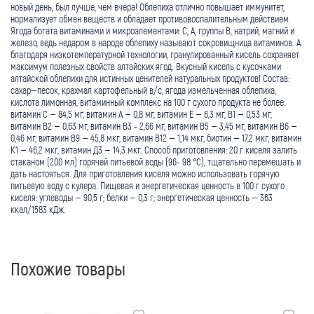
новый день, был лучше, чем вчера! Облепиха отлично повышает иммунитет,
нормализует обмен веществ и обладает противовоспалительным действием.
Ягода богата витаминами и микроэлементами: С, А, группы В, натрий, магний и
железо, ведь недаром в народе облепиху называют сокровищница витаминов. А
благодаря низкотемпературной технологии, гранулированный кисель сохраняет
максимум полезных свойств алтайских ягод. Вкусный кисель с кусочками
алтайской облепихи для истинных ценителей натуральных продуктов! Состав:
сахар–песок, крахмал картофельный в/с, ягода измельченная облепиха,
кислота лимонная, витаминный комплекс на 100 г сухого продукта не более:
витамин С – 84,5 мг, витамин А – 0,8 мг, витамин Е – 6,3 мг, В1 – 0,53 мг,
витамин В2 – 0,63 мг, витамин B3 - 2,66 мг, витамин В5 – 3,45 мг, витамин В6 –
0,46 мг, витамин В9 – 45,8 мкг, витамин В12 – 1,14 мкг, биотин – 17,2 мкг, витамин
К1 – 46,2 мкг, витамин Д3 – 14,3 мкг. Способ приготовления: 20 г киселя залить
стаканом (200 мл) горячей питьевой воды (96- 98 °С), тщательно перемешать и
дать настояться. Для приготовления киселя можно использовать горячую
питьевую воду с кулера. Пищевая и энергетическая ценность в 100 г сухого
киселя: углеводы – 90,5 г; белки – 0,3 г; энергетическая ценность – 363
ккал/1583 кДж.
Похожие товары