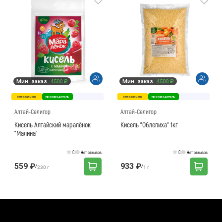
Мин. заказ
4500 ₽
Мин. заказ
4500 ₽
оптовая цена
производитель
оптовая цена
производитель
Алтай-Селигор
Алтай-Селигор
Кисель Алтайский маралёнок
Кисель "Облепиха" 1кг
"Малина"
0
0
Нет отзывов
Нет отзывов
559 ₽
933 ₽
/
/
230 г
1 г