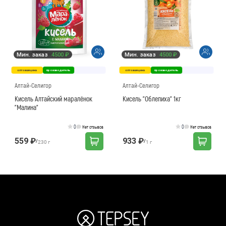
Мин. заказ
4500 ₽
Мин. заказ
4500 ₽
оптовая цена
производитель
оптовая цена
производитель
Алтай-Селигор
Алтай-Селигор
Кисель Алтайский маралёнок
Кисель "Облепиха" 1кг
"Малина"
0
0
Нет отзывов
Нет отзывов
559 ₽
933 ₽
/
/
230 г
1 г