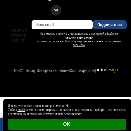
Подписаться
Рассылка о
Нажимая на кнопку, вы соглашаетесь с
политикой обработки
вкусном и
персональных данных
полезном
и даете согласие на
обработку персональных данных и получение
рассылок
.
© 2025 Tepsey. Все права защищены
Сайт разработан
Магазин
🛍️
Товар добавлен в корзину ✓
Используем cookie и технологии рекомендаций
Файлы
cookie
помогают нам сохранять ваши поисковые запросы, подбирать персональные
рекомендации и повышать комфорт использования сайта.
OK
0 магазинов
0 ₽
Корзина пуста