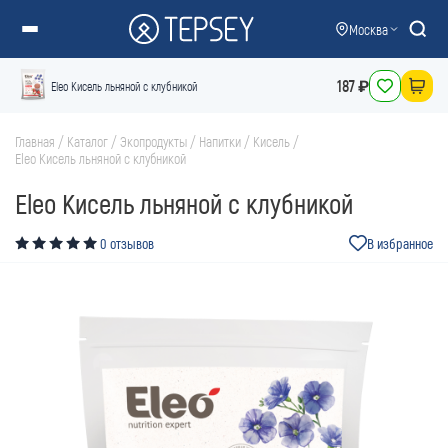
Москва
187 ₽
Eleo Кисель льняной с клубникой
Главная
/
Каталог
/
Экопродукты
/
Напитки
/
Кисель
/
Eleo Кисель льняной с клубникой
Eleo Кисель льняной с клубникой
0 отзывов
В избранное