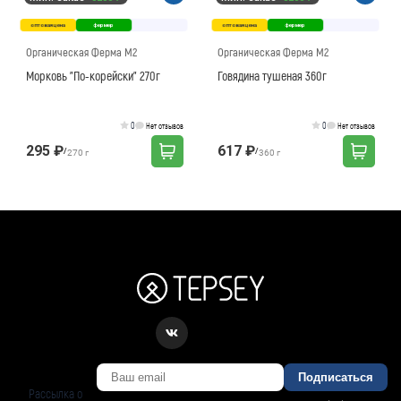
оптовая цена
фермер
оптовая цена
фермер
Органическая Ферма М2
Органическая Ферма М2
Морковь "По-корейски" 270г
Говядина тушеная 360г
0
0
Нет отзывов
Нет отзывов
295 ₽
617 ₽
/
/
270 г
360 г
Подписаться
Рассылка о