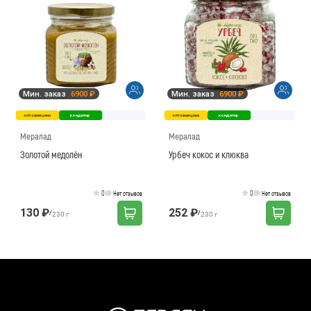
Мин. заказ
6900 ₽
Мин. заказ
6900 ₽
оптовая цена
кондитер
оптовая цена
кондитер
Мералад
Мералад
Золотой медолён
Урбеч кокос и клюква
0
0
Нет отзывов
Нет отзывов
130 ₽
252 ₽
/
/
230 г
230 г