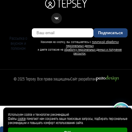
Подписаться
Рассылка о
Нажимая на кнопку, вы соглашаетесь с
политикой обработки
вкусном и
персональных данных
полезном
и даете согласие на
обработку персональных данных и получение
рассылок
.
© 2025 Tepsey. Все права защищены
Сайт разработан
БАРСИ ИИ
Спросить Барси
Магазин
🛍️
Товар добавлен в корзину ✓
Используем cookie и технологии рекомендаций
Файлы
cookie
помогают нам сохранять ваши поисковые запросы, подбирать персональные
рекомендации и повышать комфорт использования сайта.