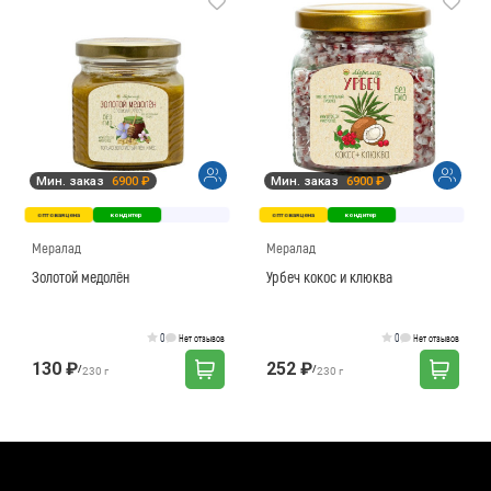
Мин. заказ
6900 ₽
Мин. заказ
6900 ₽
оптовая цена
кондитер
оптовая цена
кондитер
Мералад
Мералад
Золотой медолён
Урбеч кокос и клюква
0
0
Нет отзывов
Нет отзывов
130 ₽
252 ₽
/
/
230 г
230 г