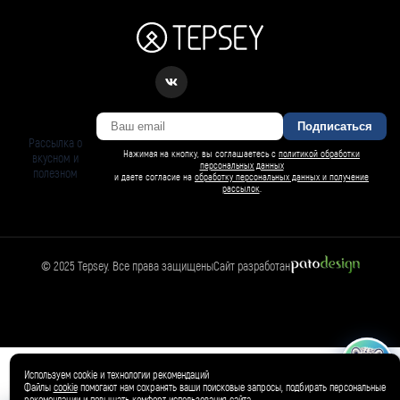
Подписаться
Рассылка о
Нажимая на кнопку, вы соглашаетесь с
политикой обработки
вкусном и
персональных данных
полезном
и даете согласие на
обработку персональных данных и получение
рассылок
.
© 2025 Tepsey. Все права защищены
Сайт разработан
БАРСИ ИИ
Спросить Барси
Магазин
🛍️
Товар добавлен в корзину ✓
Используем cookie и технологии рекомендаций
Файлы
cookie
помогают нам сохранять ваши поисковые запросы, подбирать персональные
рекомендации и повышать комфорт использования сайта.