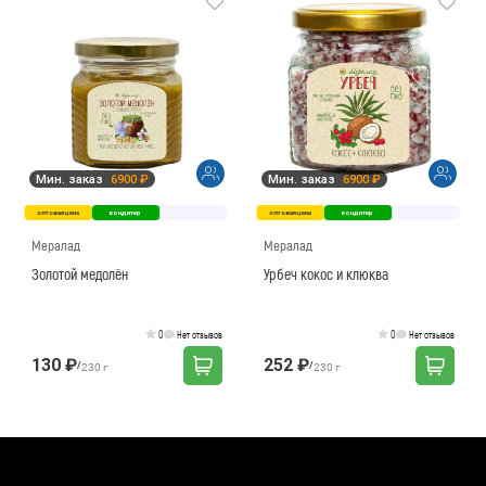
Мин. заказ
6900 ₽
Мин. заказ
6900 ₽
оптовая цена
кондитер
оптовая цена
кондитер
Мералад
Мералад
Золотой медолён
Урбеч кокос и клюква
0
0
Нет отзывов
Нет отзывов
130 ₽
252 ₽
/
/
230 г
230 г