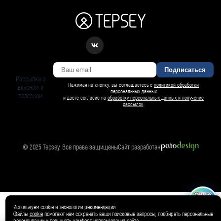
Подписаться
Рассылка о
Нажимая на кнопку, вы соглашаетесь с
политикой обработки
вкусном и
персональных данных
полезном
и даете согласие на
обработку персональных данных и получение
рассылок
.
© 2025 Tepsey. Все права защищены
Сайт разработан
БАРСИ ИИ
Спросить Барси
Магазин
🛍️
Товар добавлен в корзину ✓
Используем cookie и технологии рекомендаций
Файлы
cookie
помогают нам сохранять ваши поисковые запросы, подбирать персональные
рекомендации и повышать комфорт использования сайта.