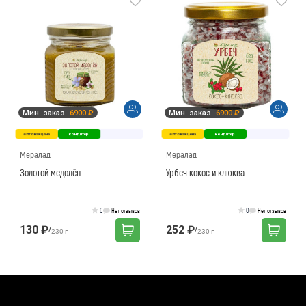
Мин. заказ
6900 ₽
Мин. заказ
6900 ₽
оптовая цена
кондитер
оптовая цена
кондитер
Мералад
Мералад
Золотой медолён
Урбеч кокос и клюква
0
0
Нет отзывов
Нет отзывов
130 ₽
252 ₽
/
/
230 г
230 г