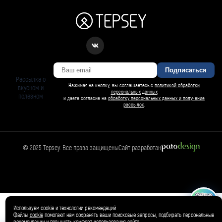
Подписаться
Рассылка о
Нажимая на кнопку, вы соглашаетесь с
политикой обработки
вкусном и
персональных данных
полезном
и даете согласие на
обработку персональных данных и получение
рассылок
.
© 2025 Tepsey. Все права защищены
Сайт разработан
БАРСИ ИИ
Спросить Барси
Магазин
🛍️
Товар добавлен в корзину ✓
Используем cookie и технологии рекомендаций
Файлы
cookie
помогают нам сохранять ваши поисковые запросы, подбирать персональные
рекомендации и повышать комфорт использования сайта.