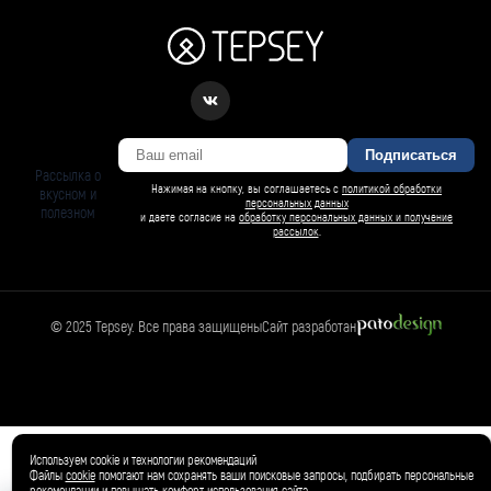
Подписаться
Рассылка о
Нажимая на кнопку, вы соглашаетесь с
политикой обработки
вкусном и
персональных данных
полезном
и даете согласие на
обработку персональных данных и получение
рассылок
.
© 2025 Tepsey. Все права защищены
Сайт разработан
Магазин
🛍️
Товар добавлен в корзину ✓
Используем cookie и технологии рекомендаций
Файлы
cookie
помогают нам сохранять ваши поисковые запросы, подбирать персональные
рекомендации и повышать комфорт использования сайта.