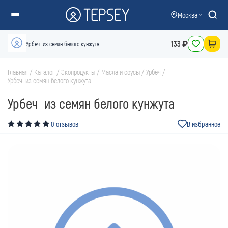
Москва
133 ₽
Урбеч из семян белого кунжута
Главная
/
Каталог
/
Экопродукты
/
Масла и соусы
/
Урбеч
/
Урбеч из семян белого кунжута
Урбеч из семян белого кунжута
0 отзывов
В избранное