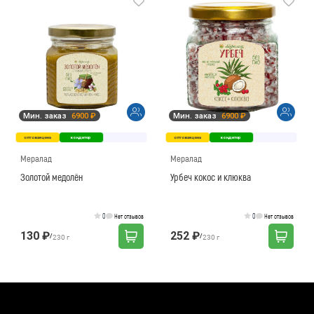
Мин. заказ
6900 ₽
Мин. заказ
6900 ₽
оптовая цена
кондитер
оптовая цена
кондитер
Мералад
Мералад
Золотой медолён
Урбеч кокос и клюква
0
0
Нет отзывов
Нет отзывов
130 ₽
252 ₽
/
/
230 г
230 г