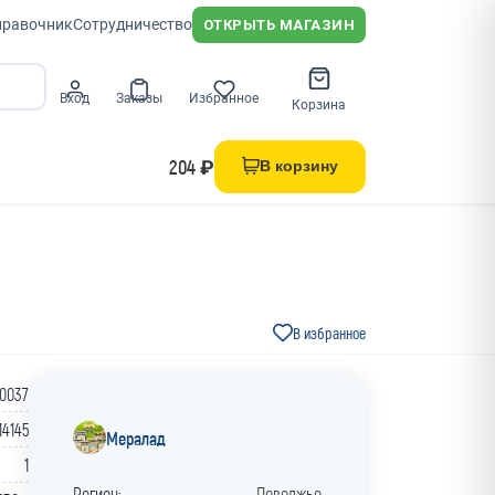
правочник
Сотрудничество
ОТКРЫТЬ МАГАЗИН
Вход
Заказы
Избранное
Корзина
204 ₽
В корзину
В избранное
0037
14145
Мералад
1
Регион:
Поволжье