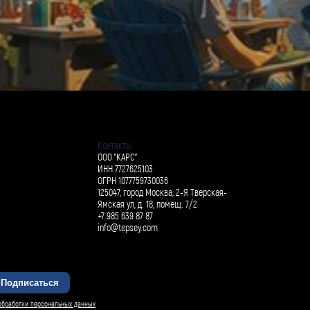
Контакты
ООО "КАРС"
ИНН 7727625103
ОГРН 1077759730036
125047, город Москва, 2-Я Тверская-
Ямская ул, д. 18, помещ. 7/2
+7 985 639 87 87
info@tepsey.com
Подписаться
БАРСИ ИИ
обработки персональных данных