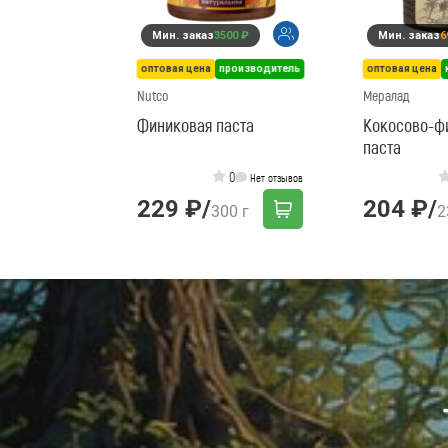
Мин. заказ
3500 ₽
Мин. заказ
6
оптовая цена
производитель
оптовая цена
Nutco
Мералад
Финиковая паста
Кокосово-ф
паста
0
Нет отзывов
229 ₽
/
204 ₽
/
300 г
2