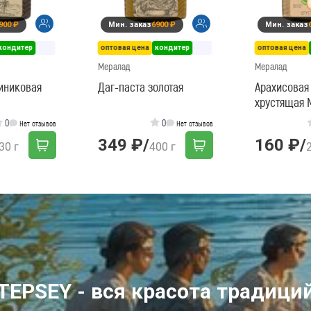
900 ₽
Мин. заказ
6900 ₽
Мин. заказ
кондитер
оптовая цена
кондитер
оптовая цена
Мералад
Мералад
иниковая
Даг-паста золотая
Арахисовая
хрустящая 
0
0
Нет отзывов
Нет отзывов
349 ₽
/
160 ₽
/
30 г
400 г
TEPSEY - вся красота традици