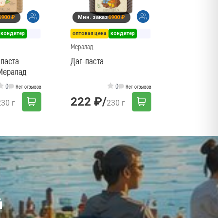
6900 ₽
Мин. заказ
6900 ₽
758 ₽
/
кондитер
оптовая цена
кондитер
Мералад
 паста
Даг-паста
Мералад
0
0
Нет отзывов
Нет отзывов
222 ₽
/
230 г
230 г
й