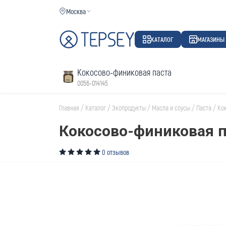
Москва
КАТАЛОГ
МАГАЗИНЫ
Кокосово-финиковая паста
0056-014145
Главная
/
Каталог
/
Экопродукты
/
Масла и соусы
/
Паста
/
Ко
Кокосово-финиковая п
0 отзывов