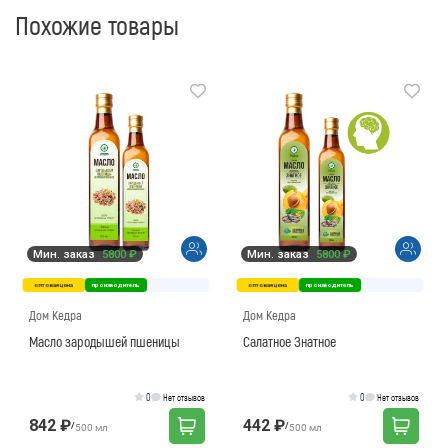
Похожие товары
Мин. заказ
5800 ₽
Мин. заказ
5800 ₽
оптовая цена
производитель
оптовая цена
производитель
Дом Кедра
Дом Кедра
Масло зародышей пшеницы
Салатное Знатное
0
0
Нет отзывов
Нет отзывов
842 ₽
442 ₽
/
/
500 мл
500 мл