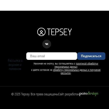
Подписаться
Рассылка о
Нажимая на кнопку, вы соглашаетесь с
политикой обработки
вкусном и
персональных данных
полезном
и даете согласие на
обработку персональных данных и получение
рассылок
.
© 2025 Tepsey. Все права защищены
Сайт разработан
БАРСИ ИИ
Спросить Барси