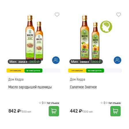
Мин. заказ
5800 ₽
Мин. заказ
5800 ₽
оптовая цена
производитель
оптовая цена
производитель
Дом Кедра
Дом Кедра
Масло зародышей пшеницы
Салатное Знатное
0
0
Нет отзывов
Нет отзывов
842 ₽
442 ₽
/
/
500 мл
500 мл