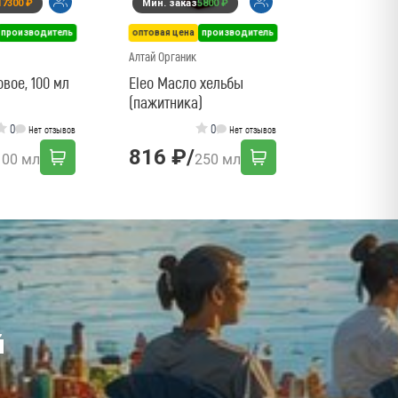
17300 ₽
Мин. заказ
5800 ₽
281 ₽
/
производитель
оптовая цена
производитель
Алтай Органик
вое, 100 мл
Eleo Масло хельбы
(пажитника)
0
0
Нет отзывов
Нет отзывов
816 ₽
/
100 мл
250 мл
й