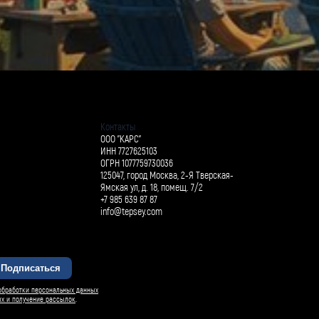
Контакты
ООО "КАРС"
ИНН 7727625103
ОГРН 1077759730036
125047, город Москва, 2-Я Тверская-
Ямская ул, д. 18, помещ. 7/2
+7 985 639 87 87
info@tepsey.com
Подписаться
БАРСИ ИИ
обработки персональных данных
ых и получение рассылок
.