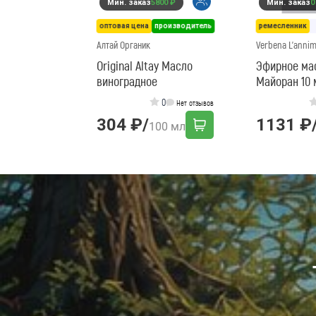
Мин. заказ
5800 ₽
Мин. заказ
0
оптовая цена
производитель
ремесленник
Алтай Органик
Verbena L'anni
Original Altay Масло
Эфирное ма
виноградное
Майоран 10 
0
Нет отзывов
304 ₽
/
1131 ₽
100 мл