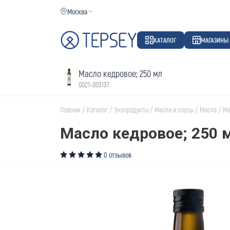
Москва
КАТАЛОГ
МАГАЗИНЫ
Масло кедровое; 250 мл
0021-003137
Главная
/
Каталог
/
Экопродукты
/
Масла и соусы
/
Масла
/
Ма
Масло кедровое; 250 
0 отзывов