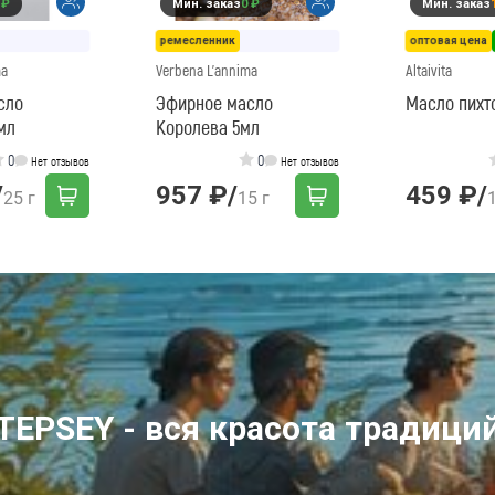
 ₽
Мин. заказ
0 ₽
Мин. заказ
ремесленник
оптовая цена
ma
Verbena L'annima
Altaivita
сло
Эфирное масло
Масло пихто
мл
Королева 5мл
0
0
Нет отзывов
Нет отзывов
/
957 ₽
/
459 ₽
/
25 г
15 г
TEPSEY - вся красота традици