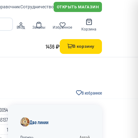
правочник
Сотрудничество
ОТКРЫТЬ МАГАЗИН
Вход
Заказы
Избранное
Корзина
1436 ₽
В корзину
В избранное
-0054
03137
Две линии
1
Регион:
Алтай